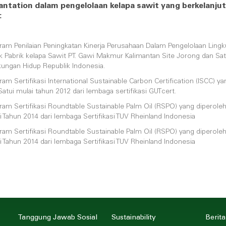
antation dalam pengelolaan kelapa sawit yang berkelanj
:
ram Penilaian Peningkatan Kinerja Perusahaan Dalam Pengelolaan L
k Pabrik kelapa Sawit PT. Gawi Makmur Kalimantan Site Jorong dan Satu
kungan Hidup Republik Indonesia.
ram Sertifikasi International Sustainable Carbon Certification (ISCC) 
Satui mulai tahun 2012 dari lembaga sertifikasi GUTcert.
ram Sertifikasi Roundtable Sustainable Palm Oil (RSPO) yang diperole
i Tahun 2014 dari lembaga Sertifikasi TUV Rheinland Indonesia
ram Sertifikasi Roundtable Sustainable Palm Oil (RSPO) yang diperole
i Tahun 2014 dari lembaga Sertifikasi TUV Rheinland Indonesia
Tanggung Jawab Sosial
Sustainability
Berita