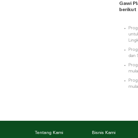
Gawi Pl
berikut 
Prog
untu
Ling
Prog
dan 
Prog
mula
Prog
mula
Tentang Kami
Bisnis Kami